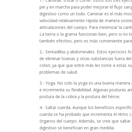
1.- Caminar, trotar o correr. Estos son tres ejer
pie y en marcha para poder mejorar el flujo sangu
digestivo como un todo. Caminar es el más mode
velocidad relativamente rápida de manera sostenid
articulaciones del cuerpo. Para minimizar la can
La tierra o la grama funcionan bien, pero si no t
también efectivo, pero es más conveniente par
2.- Sentadillas y abdominales. Estos ejercicios 
de eliminar toxinas y otras substancias fuera del
colon; ya que que entre más les tome a estas su
problemas de salud.
3.- Yoga. No solo la yoga es una buena manera d
e incrementa su flexibilidad. Algunas posturas a
postura de la cobra y la postura del héroe.
4.- Saltar cuerda. Aunque los beneficios específic
cuerda se ha probado que incrementa el ritmo car
órganos del cuerpo. Además, se cree que saltar cu
digestivo se benefician en gran medida.