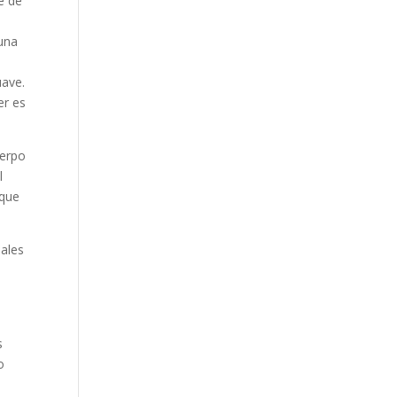
e de
 una
uave.
er es
uerpo
l
oque
nales
s
o