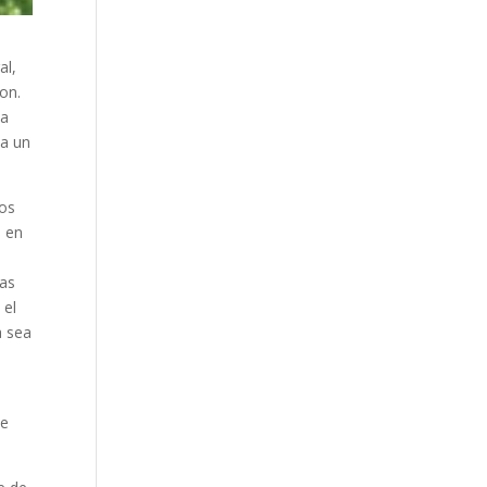
al,
on.
na
 a un
dos
a en
las
 el
a sea
de