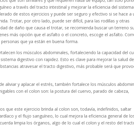
cicios que son similares y que requieren nada de equipo; tan solo pont
íneo a través del tracto intestinal y mejorar la eficiencia del sistema
rado de estos ejercicios y puede ser seguro y efectivo si se hace a
a. Trotar, por otro lado, puede ser difícil, para las rodillas y otras
tidad de daño que causa el trotar, se recomienda buscar un terreno s
ienes más opción que el asfalto o el concreto, escoge el asfalto. Corr
a personas que ya están en buena forma.
fortalecen los músculos abdominales, fortaleciendo la capacidad del c
 sistema digestivo con rapidez. Esto es clave para mejorar la salud de
bstancias atravesar el tracto digestivo, más probable será que prov
e aliviar y aplacar el estrés, también fortalece los músculos abdomi
migables con el colon son: la postura del cuervo, parado de cabeza,
os que este ejercicio brinda al colon son, todavía, indefinidos, saltar
díaco y el flujo sanguíneo, lo cual mejora la eficiencia general de lo
erda limpia los órganos, algo de lo cual el colon y el resto del tract