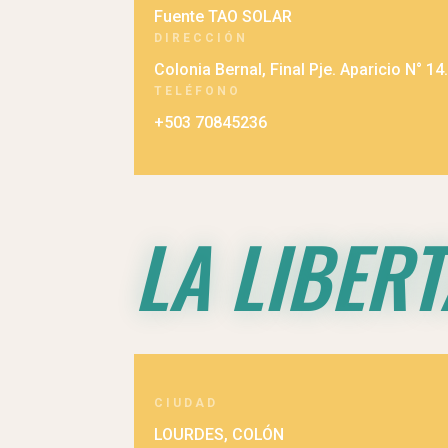
Fuente TAO SOLAR
DIRECCIÓN
Colonia Bernal, Final Pje. Aparicio N° 14.
TELÉFONO
+503 70845236
LA LIBER
CIUDAD
LOURDES, COLÓN