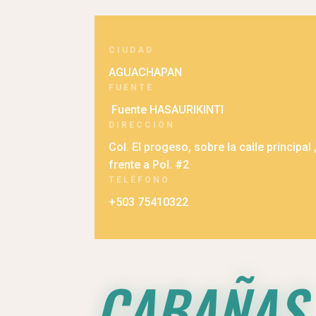
CIUDAD
AGUACHAPAN
FUENTE
Fuente HASAURIKINTI
DIRECCIÓN
Col. El progeso, sobre la calle principal 
frente a Pol. #2
TELÉFONO
+503 75410322
CABAÑAS