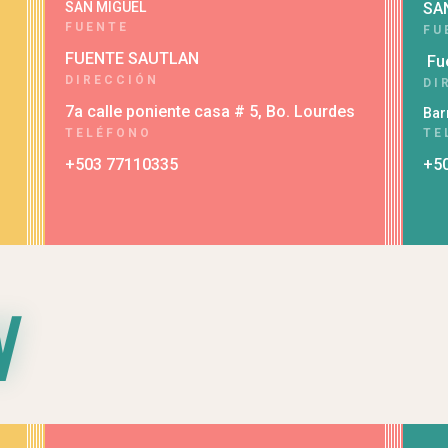
SAN MIGUEL
SA
FUENTE
FU
FUENTE SAUTLAN
Fu
DIRECCIÓN
DI
7a calle poniente casa # 5, Bo. Lourdes
Bar
TELÉFONO
TE
+503 77110335
+5
N