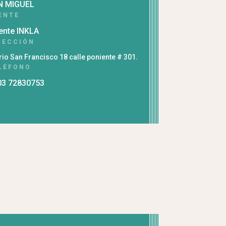
N MIGUEL
ENTE
ente INKLA
RECCIÓN
rio San Francisco 18 calle poniente # 301.
LÉFONO
03 72830753