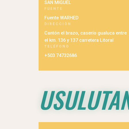
SAN MIGUEL
FUENTE
Fuente WARHED
DIRECCIÓN
Cantón el brazo, caserío gualuca entre
el km. 136 y 137 carretera Litoral
TELÉFONO
+503 74732686
USULUTA