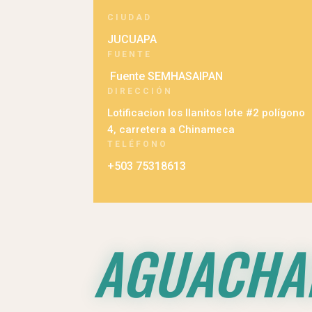
CIUDAD
JUCUAPA
FUENTE
Fuente SEMHASAIPAN
DIRECCIÓN
Lotificacion los llanitos lote #2 polígono
4, carretera a Chinameca
TELÉFONO
+503 75318613
AGUACHA