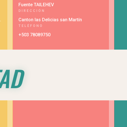
Fuente TAILEHEV
DIRECCIÓN
.
Canton las Delicias san Martín
TELÉFONO
+503 78089750
TAD