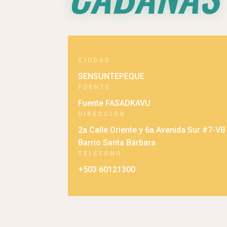
CIUDAD
SENSUNTEPEQUE
FUENTE
Fuente FASADKAVU
DIRECCIÓN
2a Calle Oriente y 6a Avenida Sur #7-VB
Barrio Santa Bárbara
TELÉFONO
+503 60121300