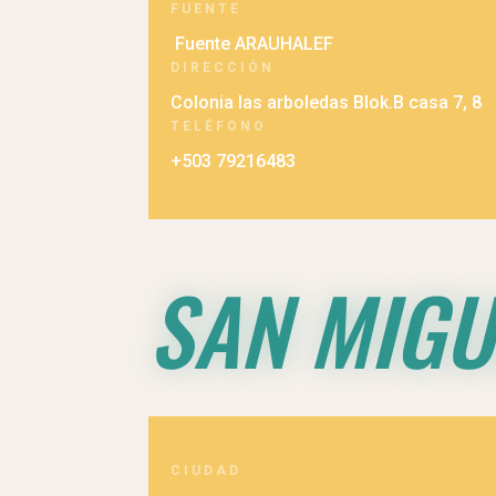
FUENTE
Fuente ARAUHALEF
DIRECCIÓN
Colonia las arboledas Blok.B casa 7, 8
TELÉFONO
+503 79216483
SAN MIGU
CIUDAD